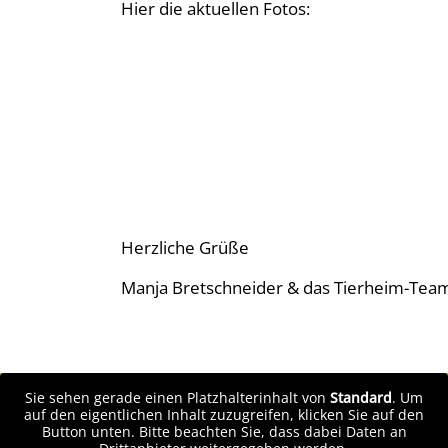
Hier die aktuellen Fotos:
Herzliche Grüße
Manja Bretschneider & das Tierheim-Tea
Sie sehen gerade einen Platzhalterinhalt von
Standard
. Um
auf den eigentlichen Inhalt zuzugreifen, klicken Sie auf den
Button unten. Bitte beachten Sie, dass dabei Daten an