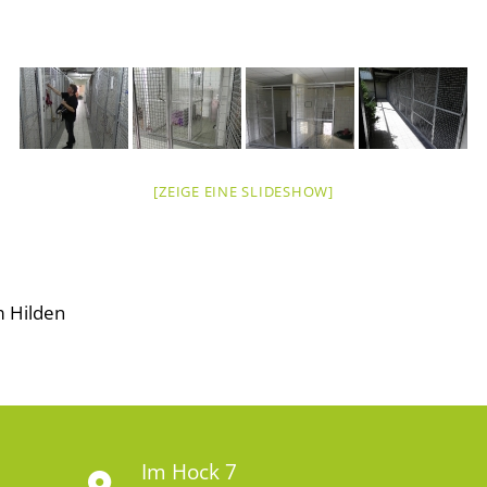
[ZEIGE EINE SLIDESHOW]
m Hilden
Im Hock 7