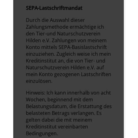
SEPA-Lastschriftmandat
Durch die Auswahl dieser
Zahlungsmethode ermächtige ich
den Tier-und Naturschutzverein
Hilden e.V. Zahlungen von meinem
Konto mittels SEPA-Basislastschrift
einzuziehen. Zugleich weise ich mein
Kreditinstitut an, die von Tier- und
Naturschutzverein Hilden e.V. auf
mein Konto gezogenen Lastschriften
einzulösen.
Hinweis: Ich kann innerhalb von acht
Wochen, beginnend mit dem
Belastungsdatum, die Erstattung des
belasteten Betrags verlangen. Es
gelten dabei die mit meinem
Kreditinstitut vereinbarten
Bedingungen.