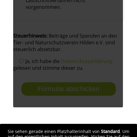
Lastschriftverfahren nicht
vorgenommen.
Steuerhinweis:
Beiträge und Spenden an den
Tier- und Naturschutzverein Hilden e.V. sind
steuerlich absetzbar.
Ja, ich habe die
Datenschutzerklärung
gelesen und stimme dieser zu.
Sie sehen gerade einen Platzhalterinhalt von
Standard
. Um
auf den eigentlichen Inhalt zuzugreifen, klicken Sie auf den