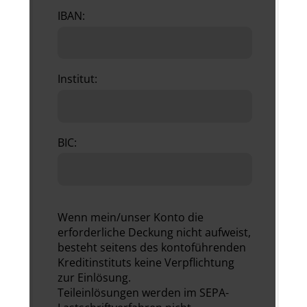
IBAN:
Institut:
BIC:
Wenn mein/unser Konto die
erforderliche Deckung nicht aufweist,
besteht seitens des kontoführenden
Kreditinstituts keine Verpflichtung
zur Einlösung.
Teileinlösungen werden im SEPA-