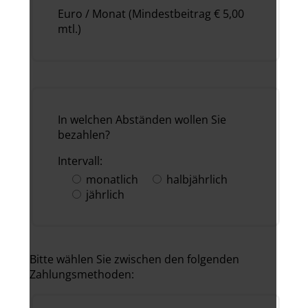
Euro / Monat (Mindestbeitrag € 5,00
mtl.)
In welchen Abständen wollen Sie
bezahlen?
Intervall:
monatlich
halbjährlich
jährlich
Bitte wählen Sie zwischen den folgenden
Zahlungsmethoden: