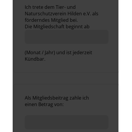
Ich trete dem Tier- und
Naturschutzverein Hilden e.V. als
förderndes Mitglied bei.
Die Mitgliedschaft beginnt ab
(Monat / Jahr) und ist jederzeit
Kündbar.
Als Mitgliedsbeitrag zahle ich
einen Betrag von: