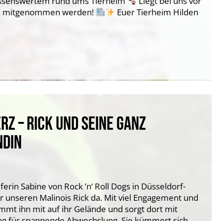
Wissenswertem rund ums Tierheim
Liegt bei uns vor
los mitgenommen werden!
Euer Tierheim Hilden
RZ – RICK UND SEINE GANZ
NDIN
rin Sabine von Rock ’n‘ Roll Dogs in Düsseldorf-
für unseren Malinois Rick da. Mit viel Engagement und
nimmt ihn mit auf ihr Gelände und sorgt dort mit
ing für spannende Abwechslung. Sie kümmert sich