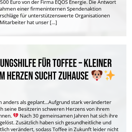
500 Euro von der Firma EQOS Energie. Die Antwort
 Rahmen einer firmeninternen Spendenaktion
rschläge für unterstützenswerte Organisationen
 Mitarbeiter hat unser […]
NGSHILFE FÜR TOFFEE – KLEINER
EM HERZEN SUCHT ZUHAUSE
n anders als geplant…Aufgrund stark veränderter
 seine Besitzerin schweren Herzens von ihrem
ennen.
Nach 30 gemeinsamen Jahren hat sich ihre
fgelöst. Zusätzlich haben sich gesundheitliche und
tlich verändert, sodass Toffee in Zukunft leider nicht