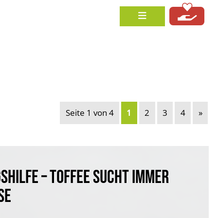
Seite 1 von 4
1
2
3
4
»
HILFE – TOFFEE SUCHT IMMER
SE