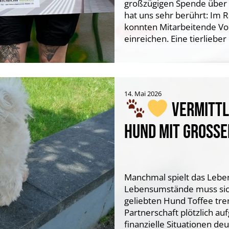
großzügigen Spende über 
hat uns sehr berührt: Im
konnten Mitarbeitende Vo
einreichen. Eine tierlieber
14. Mai 2026
VERMITTLU
HUND MIT GROSS
Manchmal spielt das Lebe
Lebensumstände muss sich
geliebten Hund Toffee tr
Partnerschaft plötzlich au
finanzielle Situationen deu