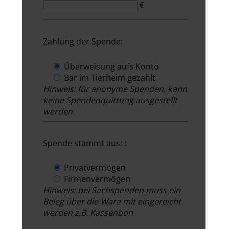
€
Zahlung der Spende:
Überweisung aufs Konto
Bar im Tierheim gezahlt
Hinweis: für anonyme Spenden, kann
keine Spendenquittung ausgestellt
werden.
Spende stammt aus: :
Privatvermögen
Firmenvermögen
Hinweis: bei Sachspenden muss ein
Beleg über die Ware mit eingereicht
werden z.B. Kassenbon