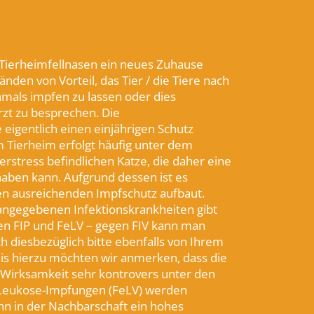
 Tierheimfellnasen ein neues Zuhause
nden von Vorteil, das Tier / die Tiere nach
hmals impfen zu lassen oder dies
rzt zu besprechen. Die
eigentlich einen einjährigen Schutz
m Tierheim erfolgt häufig unter dem
rstress befindlichen Katze, die daher eine
ben kann. Aufgrund dessen ist es
nen ausreichenden Impfschutz aufbaut.
angegebenen Infektionskrankheiten gibt
gen FIP und FeLV – gegen FIV kann man
ch diesbezüglich bitte ebenfalls von Ihrem
eis hierzu möchten wir anmerken, dass die
r Wirksamkeit sehr kontrovers unter den
d. Leukose-Impfungen (FeLV) werden
n in der Nachbarschaft ein hohes