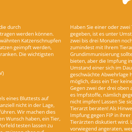
die durch
Haben Sie einer oder zwei
rtragen werden können.
gegeben, ist es unter Umstä
erwähnten Katzenschnupfen
zwei bis drei Monaten noc
Katzen geimpft werden,
zumindest mit Ihrem Tiera
kranken. Die wichtigsten
Grundimmunisierung sollte 
bieten, aber die Impfung i
Umstand einer sich im Daue
V)
geschwächte Abwehrlage ha
möglich, dass ein Tier kei
Gegen zwei der drei oben 
es Impfstoffe, nämlich ge
ls eines Bluttests auf
nicht impfen! Lassen Sie si
anziell nicht in der Lage,
Tierarzt beraten! Als Hinw
uführen. Wir machen dies
Impfung gegen FIP in ihre
den Wunsch haben, ein Tier,
Tierärzten diskutiert wir
orfeld testen lassen zu
vorwiegend angeraten, wen