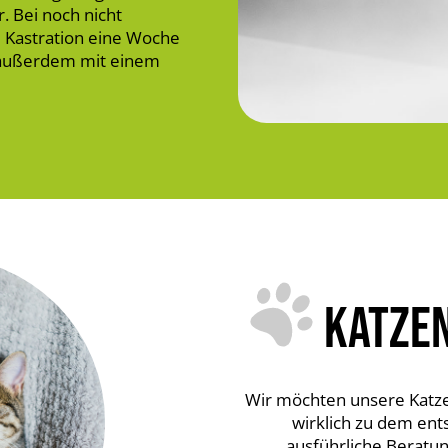
. Bei noch nicht
e Kastration eine Woche
d außerdem mit einem
KATZE
Wir möchten unsere Katze
wirklich zu dem ent
ausführliche Beratun