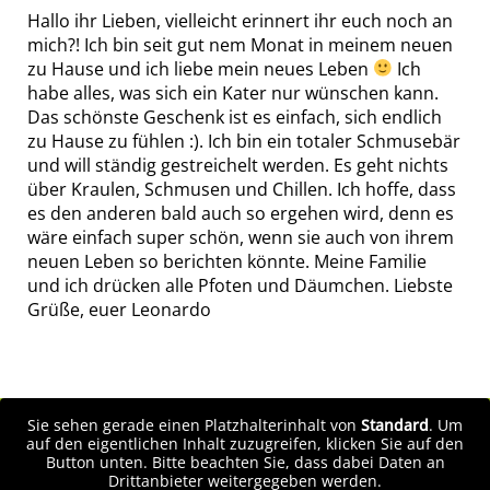
Hallo ihr Lieben, vielleicht erinnert ihr euch noch an
mich?! Ich bin seit gut nem Monat in meinem neuen
zu Hause und ich liebe mein neues Leben
Ich
habe alles, was sich ein Kater nur wünschen kann.
Das schönste Geschenk ist es einfach, sich endlich
zu Hause zu fühlen :). Ich bin ein totaler Schmusebär
und will ständig gestreichelt werden. Es geht nichts
über Kraulen, Schmusen und Chillen. Ich hoffe, dass
es den anderen bald auch so ergehen wird, denn es
wäre einfach super schön, wenn sie auch von ihrem
neuen Leben so berichten könnte. Meine Familie
und ich drücken alle Pfoten und Däumchen. Liebste
Grüße, euer Leonardo
Sie sehen gerade einen Platzhalterinhalt von
Standard
. Um
auf den eigentlichen Inhalt zuzugreifen, klicken Sie auf den
Button unten. Bitte beachten Sie, dass dabei Daten an
Drittanbieter weitergegeben werden.