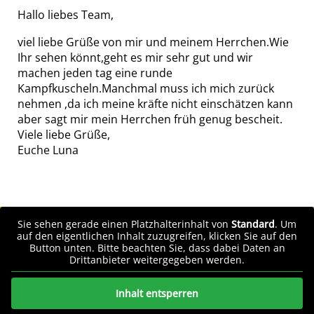
Hallo liebes Team,
viel liebe Grüße von mir und meinem Herrchen.Wie
Ihr sehen könnt,geht es mir sehr gut und wir
machen jeden tag eine runde
Kampfkuscheln.Manchmal muss ich mich zurück
nehmen ,da ich meine kräfte nicht einschätzen kann
aber sagt mir mein Herrchen früh genug bescheit.
Viele liebe Grüße,
Euche Luna
Sie sehen gerade einen Platzhalterinhalt von
Standard
. Um
auf den eigentlichen Inhalt zuzugreifen, klicken Sie auf den
Button unten. Bitte beachten Sie, dass dabei Daten an
Drittanbieter weitergegeben werden.
Inhalt entsperren