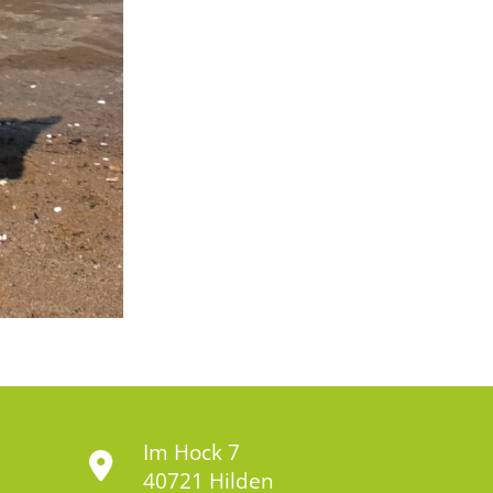
Im Hock 7
40721 Hilden