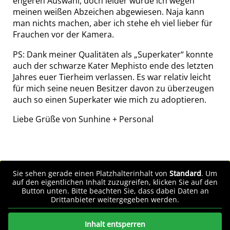
engeren Auswahl, doch leider wurde ich wegen
meinen weißen Abzeichen abgewiesen. Naja kann
man nichts machen, aber ich stehe eh viel lieber für
Frauchen vor der Kamera.
PS: Dank meiner Qualitäten als „Superkater“ konnte
auch der schwarze Kater Mephisto ende des letzten
Jahres euer Tierheim verlassen. Es war relativ leicht
für mich seine neuen Besitzer davon zu überzeugen
auch so einen Superkater wie mich zu adoptieren.
Liebe Grüße von Sunhine + Personal
Sie sehen gerade einen Platzhalterinhalt von
Standard
. Um
auf den eigentlichen Inhalt zuzugreifen, klicken Sie auf den
Button unten. Bitte beachten Sie, dass dabei Daten an
Drittanbieter weitergegeben werden.
Inhalt entsperren