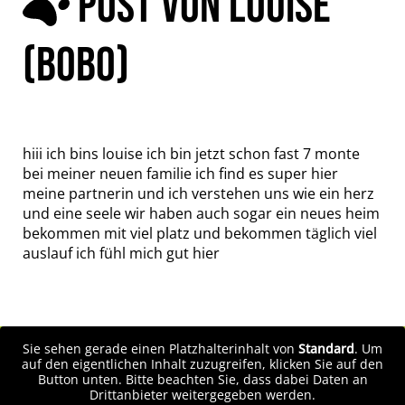
POST VON LOUISE
(BOBO)
hiii ich bins louise ich bin jetzt schon fast 7 monte
bei meiner neuen familie ich find es super hier
meine partnerin und ich verstehen uns wie ein herz
und eine seele wir haben auch sogar ein neues heim
bekommen mit viel platz und bekommen täglich viel
auslauf ich fühl mich gut hier
Sie sehen gerade einen Platzhalterinhalt von
Standard
. Um
auf den eigentlichen Inhalt zuzugreifen, klicken Sie auf den
Button unten. Bitte beachten Sie, dass dabei Daten an
Drittanbieter weitergegeben werden.