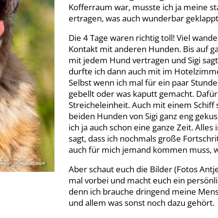
Kofferraum war, musste ich ja meine sta
ertragen, was auch wunderbar geklappt
Die 4 Tage waren richtig toll! Viel wan
Kontakt mit anderen Hunden. Bis auf ga
mit jedem Hund vertragen und Sigi sagt
durfte ich dann auch mit im Hotelzimme
Selbst wenn ich mal für ein paar Stunde
gebellt oder was kaputt gemacht. Dafür
Streicheleinheit. Auch mit einem Schiff
beiden Hunden von Sigi ganz eng gekus
ich ja auch schon eine ganze Zeit. Alles 
sagt, dass ich nochmals große Fortschr
auch für mich jemand kommen muss, weil
Aber schaut euch die Bilder (Fotos An
mal vorbei und macht euch ein persönlic
denn ich brauche dringend meine Mens
und allem was sonst noch dazu gehört.