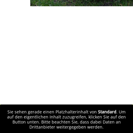
Sie sehen gerade einen Platzhalterinhalt von
Standard
. Um
auf den eigentlichen Inhalt zuzugreifen, klicken Sie auf den
Button unten. Bitte beachten Sie, dass dabei Daten an
Drittanbieter weitergegeben werden.