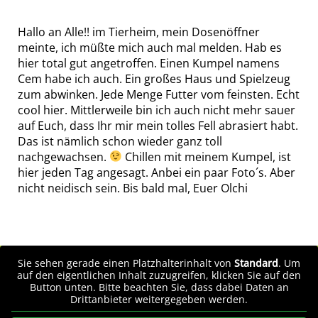
Hallo an Alle!! im Tierheim, mein Dosenöffner
meinte, ich müßte mich auch mal melden. Hab es
hier total gut angetroffen. Einen Kumpel namens
Cem habe ich auch. Ein großes Haus und Spielzeug
zum abwinken. Jede Menge Futter vom feinsten. Echt
cool hier. Mittlerweile bin ich auch nicht mehr sauer
auf Euch, dass Ihr mir mein tolles Fell abrasiert habt.
Das ist nämlich schon wieder ganz toll
nachgewachsen.
Chillen mit meinem Kumpel, ist
hier jeden Tag angesagt. Anbei ein paar Foto´s. Aber
nicht neidisch sein. Bis bald mal, Euer Olchi
Sie sehen gerade einen Platzhalterinhalt von
Standard
. Um
auf den eigentlichen Inhalt zuzugreifen, klicken Sie auf den
Button unten. Bitte beachten Sie, dass dabei Daten an
Drittanbieter weitergegeben werden.