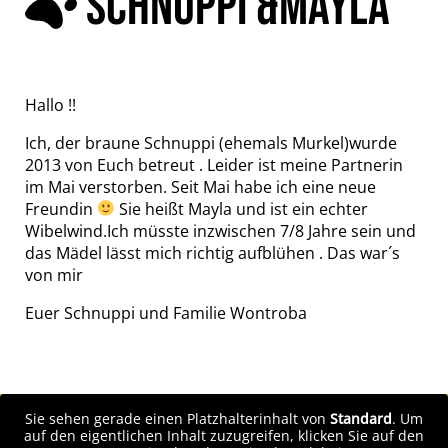
SCHNUPPI &MAYLA
Hallo !!
Ich, der braune Schnuppi (ehemals Murkel)wurde
2013 von Euch betreut . Leider ist meine Partnerin
im Mai verstorben. Seit Mai habe ich eine neue
Freundin
Sie heißt Mayla und ist ein echter
Wibelwind.Ich müsste inzwischen 7/8 Jahre sein und
das Mädel lässt mich richtig aufblühen . Das war´s
von mir
Euer Schnuppi und Familie Wontroba
Sie sehen gerade einen Platzhalterinhalt von
Standard
. Um
auf den eigentlichen Inhalt zuzugreifen, klicken Sie auf den