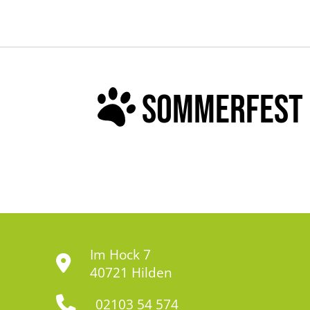
SOMMERFEST 
Im Hock 7
40721 Hilden
02103 54 574