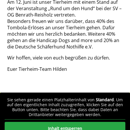
Am 12. Juni ist unser Tierheim mit einem Stand auf
der Veranstaltung „Rund um den Hund“ bei der SV –
OG Benrath-Reisholz vertreten.
Besonders freuen wir uns darüber, dass 40% des
Tombola-Erlöses an unser Tierheim gehen. Dafür
möchten wir uns herzlich bedanken. Weitere 40%
gehen an die Handicap Dogs and more und 20% an
die Deutsche Schäferhund Nothilfe e.V.
Wir hoffen, viele von euch begrüßen zu dürfen.
Euer Tierheim-Team Hilden
Sie sehen gerade einen Platzhalterinhalt von
Standard
. Um
auf den eigentlichen Inhalt zuzugreifen, klicken Sie auf den
Button unten. Bitte beachten Sie, dass dabei Daten an
Drittanbieter weitergegeben werden.
Inhalt entsperren