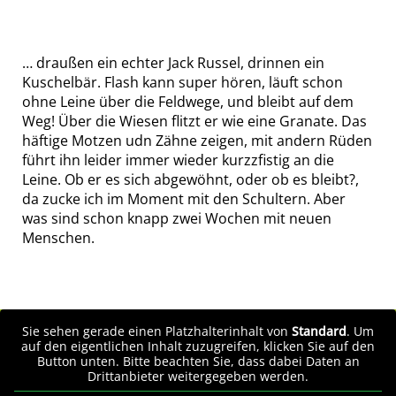
… draußen ein echter Jack Russel, drinnen ein
Kuschelbär. Flash kann super hören, läuft schon
ohne Leine über die Feldwege, und bleibt auf dem
Weg! Über die Wiesen flitzt er wie eine Granate. Das
häftige Motzen udn Zähne zeigen, mit andern Rüden
führt ihn leider immer wieder kurzzfistig an die
Leine. Ob er es sich abgewöhnt, oder ob es bleibt?,
da zucke ich im Moment mit den Schultern. Aber
was sind schon knapp zwei Wochen mit neuen
Menschen.
Sie sehen gerade einen Platzhalterinhalt von
Standard
. Um
auf den eigentlichen Inhalt zuzugreifen, klicken Sie auf den
Button unten. Bitte beachten Sie, dass dabei Daten an
Drittanbieter weitergegeben werden.