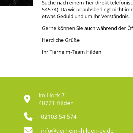
Suche nach einem Tier direkt telefonis
54574). Da wir urlaubsbedingt nicht imm
etwas Geduld und um Ihr Verständnis.
Gerne können Sie auch während der Öf
Herzliche Grüße
Ihr Tierheim-Team Hilden
Im Hock 7
40721 Hilden
02103 54 574
info@tierheim-hilden-ev.de