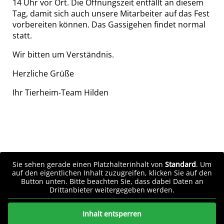
14 Uhr vor Ort. Die Öffnungszeit entfällt an diesem
Tag, damit sich auch unsere Mitarbeiter auf das Fest
vorbereiten können. Das Gassigehen findet normal
statt.
Wir bitten um Verständnis.
Herzliche Grüße
Ihr Tierheim-Team Hilden
Sie sehen gerade einen Platzhalterinhalt von
Standard
. Um
auf den eigentlichen Inhalt zuzugreifen, klicken Sie auf den
Button unten. Bitte beachten Sie, dass dabei Daten an
Drittanbieter weitergegeben werden.
Inhalt entsperren