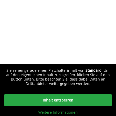
Sie sehen gerade einen Platzhalterinhalt von
Standard
. Um
auf den eigentlichen Inhalt zuzugreifen, klicken Sie auf den
Button unten. Bitte beachten Sie, dass dabei Daten an
Drittanbieter weitergegeben werden.
Inhalt entsperren
Weitere Informationen