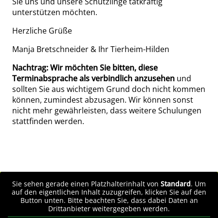
Sie uns und unsere Schützlinge tatkräftig
unterstützen möchten.
Herzliche Grüße
Manja Bretschneider & Ihr Tierheim-Hilden
Nachtrag:
Wir möchten Sie bitten, diese
Terminabsprache als verbindlich anzusehen
und
sollten Sie aus wichtigem Grund doch nicht kommen
können, zumindest abzusagen. Wir können sonst
nicht mehr gewährleisten, dass weitere Schulungen
stattfinden werden.
Sie sehen gerade einen Platzhalterinhalt von
Standard
. Um
auf den eigentlichen Inhalt zuzugreifen, klicken Sie auf den
Button unten. Bitte beachten Sie, dass dabei Daten an
Drittanbieter weitergegeben werden.