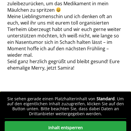
zuleibezurücken, um das Medikament in mein
Mäulchen zu spritzen
Meine Lieblingsmenschin und ich denken oft an
euch, weil ihr uns mit eurem toll organisierten
Tierheim überzeugt habt und wir euch gerne weiter
unterstützen möchten, Ich weiß nicht, wie lange so
ein Nasentumor sich in Schach halten lässt – im
Moment hoffe ich auf den nächsten Frühling –
wieder mal.
Seid ganz herzlich gegrüßt und bleibt gesund! Eure
ehemalige Merry, jetzt Samira!
Sie sehen gerade einen Platzhalterinhalt von
Standard
. Um
auf den eigentlichen Inhalt zuzugreifen, klicken Sie auf den
Button unten. Bitte beachten Sie, dass dabei Daten an
Drittanbieter weitergegeben werden.
Inhalt entsperren