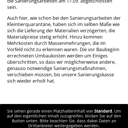
die Sanierungsarbeiten am 17.09. abgeschlossen
sein.
Auch hier, wie schon bei den Sanierungsarbeiten der
Kleintierquarantäne, haben sich im selben Maße wie
sich die Lieferung der Materialien verzögerten, die
Materialpreise stetig erhöht. Hinzu kommen
Mehrkosten durch Massenmehrungen, die im
Vorfeld nicht zu erkennen waren. Die vor Baubeginn
errechneten Umbaukosten werden um Einiges
überschritten, so dass wir möglicherweise andere,
genauso notwendige Sanierungsmaßnahmen,
verschieben müssen, bis unsere Sanierungskasse
sich wieder erholt hat.
Sie sehen gerade einen Platzhalterinhalt von
Standard
. Um
auf den eigentlichen Inhalt zuzugreifen, klicken Sie auf den
Button unten. Bitte beachten Sie, dass dabei Daten an
Drittanbieter weitergegeben werden.