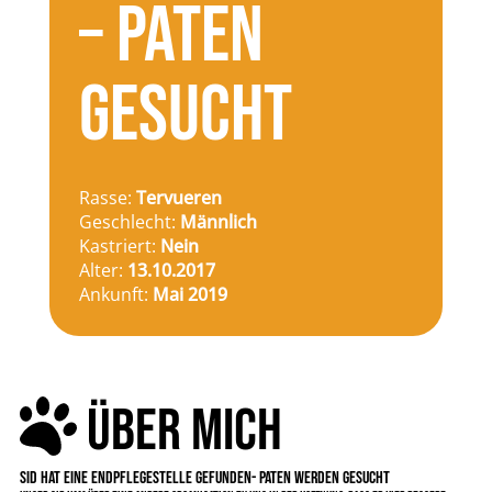
– PATEN
GESUCHT
Rasse:
Tervueren
Geschlecht:
Männlich
Kastriert:
Nein
Alter:
13.10.2017
Ankunft:
Mai 2019
ÜBER MICH
SID HAT EINE ENDPFLEGESTELLE GEFUNDEN- PATEN WERDEN GESUCHT