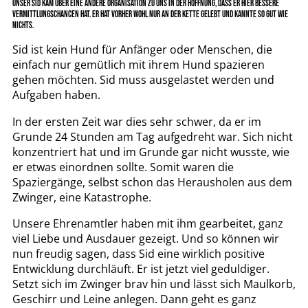
UNSER SID KAM ÜBER EINE ANDERE ORGANISATION ZU UNS IN DER HOFFNUNG, DASS ER HIER BESSERE
VERMITTLUNGSCHANCEN HAT. ER HAT VORHER WOHL NUR AN DER KETTE GELEBT UND KANNTE SO GUT WIE
NICHTS.
Sid ist kein Hund für Anfänger oder Menschen, die
einfach nur gemütlich mit ihrem Hund spazieren
gehen möchten. Sid muss ausgelastet werden und
Aufgaben haben.
In der ersten Zeit war dies sehr schwer, da er im
Grunde 24 Stunden am Tag aufgedreht war. Sich nicht
konzentriert hat und im Grunde gar nicht wusste, wie
er etwas einordnen sollte. Somit waren die
Spaziergänge, selbst schon das Herausholen aus dem
Zwinger, eine Katastrophe.
Unsere Ehrenamtler haben mit ihm gearbeitet, ganz
viel Liebe und Ausdauer gezeigt. Und so können wir
nun freudig sagen, dass Sid eine wirklich positive
Entwicklung durchläuft. Er ist jetzt viel geduldiger.
Setzt sich im Zwinger brav hin und lässt sich Maulkorb,
Geschirr und Leine anlegen. Dann geht es ganz