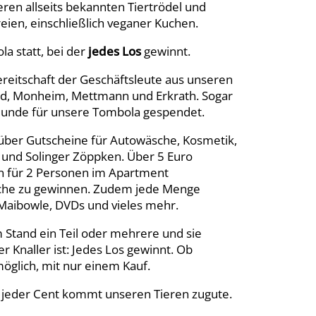
ren allseits bekannten Tiertrödel und
ien, einschließlich veganer Kuchen.
la statt, bei der
jedes Los
gewinnt.
reitschaft der Geschäftsleute aus unseren
ld, Monheim, Mettmann und Erkrath. Sogar
eunde für unsere Tombola gespendet.
 über Gutscheine für Autowäsche, Kosmetik,
und Solinger Zöppken. Über 5 Euro
n für 2 Personen im Apartment
gliche zu gewinnen. Zudem jede Menge
 Maibowle, DVDs und vieles mehr.
m Stand ein Teil oder mehrere und sie
r Knaller ist: Jedes Los gewinnt. Ob
möglich, mit nur einem Kauf.
n jeder Cent kommt unseren Tieren zugute.