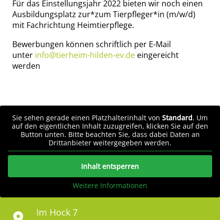
Für das Einstellungsjahr 2022 bieten wir noch einen
Ausbildungsplatz zur*zum Tierpfleger*in (m/w/d)
mit Fachrichtung Heimtierpflege.
Bewerbungen können schriftlich per E-Mail
unter
info@tierheim-hilden-ev.de
eingereicht
werden
Sie sehen gerade einen Platzhalterinhalt von
Standard
. Um
auf den eigentlichen Inhalt zuzugreifen, klicken Sie auf den
Button unten. Bitte beachten Sie, dass dabei Daten an
Drittanbieter weitergegeben werden.
Inhalt entsperren
Weitere Informationen
Im Hock 7