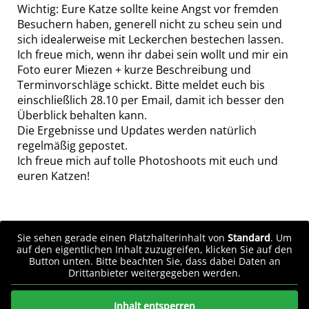
Wichtig: Eure Katze sollte keine Angst vor fremden
Besuchern haben, generell nicht zu scheu sein und
sich idealerweise mit Leckerchen bestechen lassen.
Ich freue mich, wenn ihr dabei sein wollt und mir ein
Foto eurer Miezen + kurze Beschreibung und
Terminvorschläge schickt. Bitte meldet euch bis
einschließlich 28.10 per Email, damit ich besser den
Überblick behalten kann.
Die Ergebnisse und Updates werden natürlich
regelmäßig gepostet.
Ich freue mich auf tolle Photoshoots mit euch und
euren Katzen!
Sie sehen gerade einen Platzhalterinhalt von
Standard
. Um
auf den eigentlichen Inhalt zuzugreifen, klicken Sie auf den
Button unten. Bitte beachten Sie, dass dabei Daten an
Drittanbieter weitergegeben werden.
Inhalt entsperren