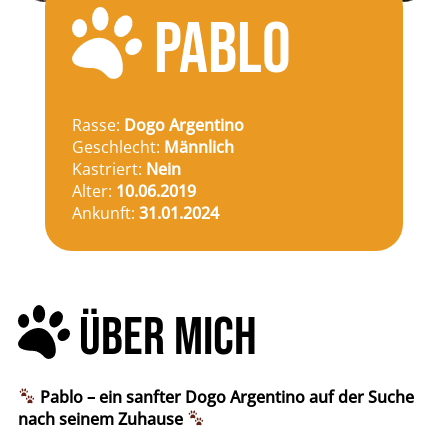
PABLO
Rasse:
Dogo Argentino
Geschlecht:
Männlich
Kastriert:
Nein
Alter:
10.06.2019
Ankunft:
31.01.2024
ÜBER MICH
Pablo – ein sanfter Dogo Argentino auf der Suche
nach seinem Zuhause