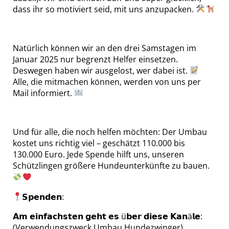
dass ihr so motiviert seid, mit uns anzupacken.
Natürlich können wir an den drei Samstagen im
Januar 2025 nur begrenzt Helfer einsetzen.
Deswegen haben wir ausgelost, wer dabei ist.
Alle, die mitmachen können, werden von uns per
Mail informiert.
Und für alle, die noch helfen möchten: Der Umbau
kostet uns richtig viel – geschätzt 110.000 bis
130.000 Euro. Jede Spende hilft uns, unseren
Schützlingen größere Hundeunterkünfte zu bauen.
𝗦𝗽𝗲𝗻𝗱𝗲𝗻:
𝗔𝗺 𝗲𝗶𝗻𝗳𝗮𝗰𝗵𝘀𝘁𝗲𝗻 𝗴𝗲𝗵𝘁 𝗲𝘀 ü𝗯𝗲𝗿 𝗱𝗶𝗲𝘀𝗲 𝗞𝗮𝗻ä𝗹𝗲:
(Verwendungszweck Umbau Hundezwinger)