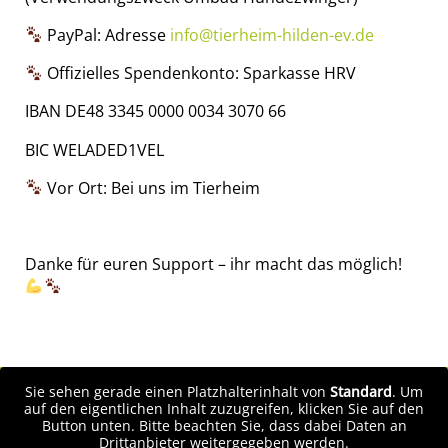
PayPal: Adresse
info@tierheim-hilden-ev.de
Offizielles Spendenkonto: Sparkasse HRV
IBAN DE48 3345 0000 0034 3070 66
BIC WELADED1VEL
Vor Ort: Bei uns im Tierheim
Danke für euren Support – ihr macht das möglich!
Sie sehen gerade einen Platzhalterinhalt von
Standard
. Um
auf den eigentlichen Inhalt zuzugreifen, klicken Sie auf den
Button unten. Bitte beachten Sie, dass dabei Daten an
Drittanbieter weitergegeben werden.