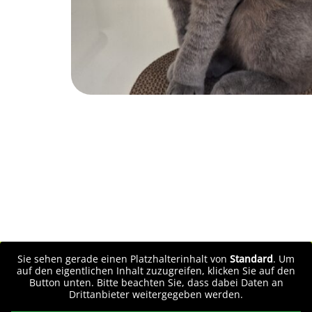
Sie sehen gerade einen Platzhalterinhalt von
Standard
. Um
auf den eigentlichen Inhalt zuzugreifen, klicken Sie auf den
Button unten. Bitte beachten Sie, dass dabei Daten an
Drittanbieter weitergegeben werden.