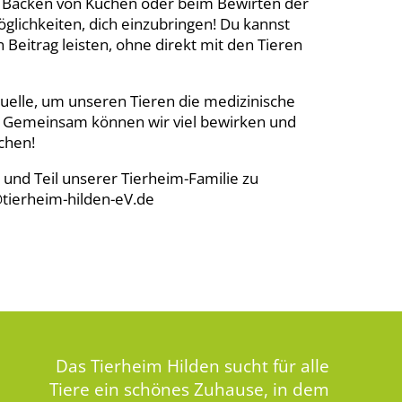
m Backen von Kuchen oder beim Bewirten der
öglichkeiten, dich einzubringen! Du kannst
Beitrag leisten, ohne direkt mit den Tieren
uelle, um unseren Tieren die medizinische
n. Gemeinsam können wir viel bewirken und
chen!
 und Teil unserer Tierheim-Familie zu
@tierheim-hilden-eV.de
Das Tierheim Hilden sucht für alle
Tiere ein schönes Zuhause, in dem