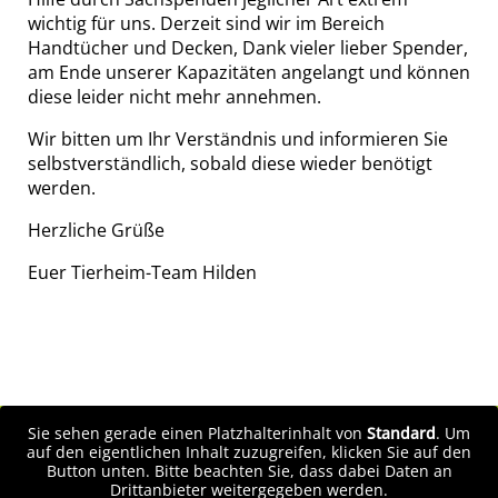
wichtig für uns. Derzeit sind wir im Bereich
Handtücher und Decken, Dank vieler lieber Spender,
am Ende unserer Kapazitäten angelangt und können
diese leider nicht mehr annehmen.
Wir bitten um Ihr Verständnis und informieren Sie
selbstverständlich, sobald diese wieder benötigt
werden.
Herzliche Grüße
Euer Tierheim-Team Hilden
Sie sehen gerade einen Platzhalterinhalt von
Standard
. Um
auf den eigentlichen Inhalt zuzugreifen, klicken Sie auf den
Button unten. Bitte beachten Sie, dass dabei Daten an
Drittanbieter weitergegeben werden.