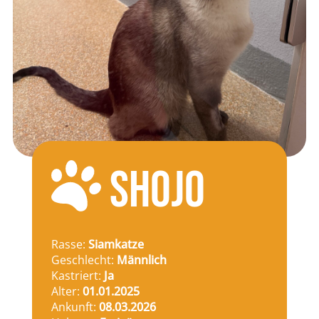
SHOJO
Rasse:
Siamkatze
Geschlecht:
Männlich
Kastriert:
Ja
Alter:
01.01.2025
Ankunft:
08.03.2026