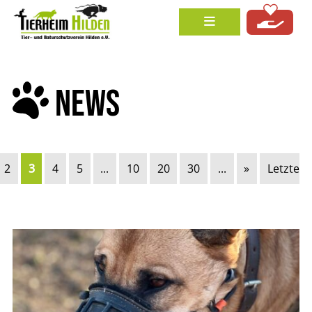
NEWS
2
3
4
5
...
10
20
30
...
»
Letzte