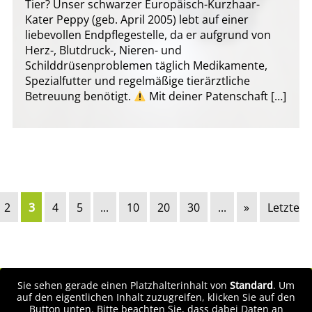
Tier? Unser schwarzer Europäisch-Kurzhaar-
Kater Peppy (geb. April 2005) lebt auf einer
liebevollen Endpflegestelle, da er aufgrund von
Herz-, Blutdruck-, Nieren- und
Schilddrüsenproblemen täglich Medikamente,
Spezialfutter und regelmäßige tierärztliche
Betreuung benötigt.
Mit deiner Patenschaft […]
2
3
4
5
...
10
20
30
...
»
Letzte
Sie sehen gerade einen Platzhalterinhalt von
Standard
. Um
auf den eigentlichen Inhalt zuzugreifen, klicken Sie auf den
Button unten. Bitte beachten Sie, dass dabei Daten an