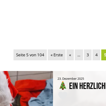
Seite 5 von 104
« Erste
«
...
3
4
23. Dezember 2025
EIN HERZLIC