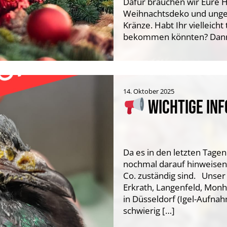
Dafür brauchen wir Eure H
Weihnachtsdeko und ung
Kränze. Habt Ihr vielleich
bekommen könnten? Dann b
14. Oktober 2025
WICHTIGE INF
Da es in den letzten Tag
nochmal darauf hinweisen, 
Co. zuständig sind. Unser
Erkrath, Langenfeld, Monh
in Düsseldorf (Igel-Aufna
schwierig […]