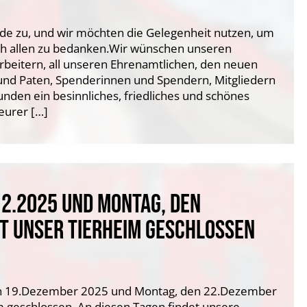
nde zu, und wir möchten die Gelegenheit nutzen, um
h allen zu bedanken.Wir wünschen unseren
rbeitern, all unseren Ehrenamtlichen, den neuen
n und Paten, Spenderinnen und Spendern, Mitgliedern
eunden ein besinnliches, friedliches und schönes
eurer […]
12.2025 UND MONTAG, DEN
BT UNSER TIERHEIM GESCHLOSSEN
den 19.Dezember 2025 und Montag, den 22.Dezember
m geschlossen. An diesen Tagen findet unsere