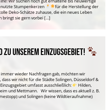
ilfe! Wir suchen noch gut erhaltene bis neuwertige
enutzte Stumpenkerzen
für die Herstellung der
t tolle Deko-Schätze zuhause, die ein neues Leben
ringt sie gern vorbei […]
O ZU UNSEREM EINZUGSGEBIET!
en immer wieder Nachfragen gab, möchten wir
dass wir nicht für die Städte Solingen, Düsseldorf &
 Einzugsgebiet umfasst ausschließlich:
Hilden,
eim und Mettmann. Wir wissen, dass es aktuell z. B.
hmestopp) und Solingen (keine Wildtieraufnahme)