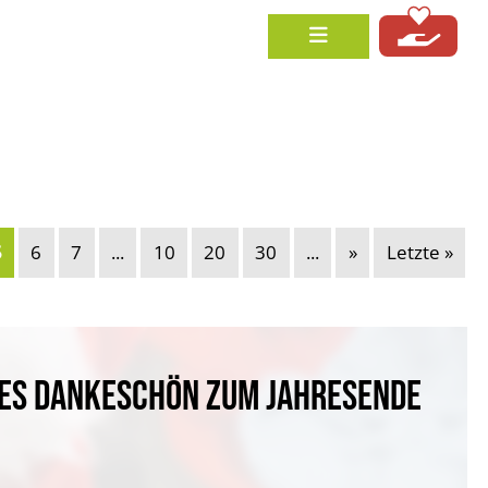
5
6
7
...
10
20
30
...
»
Letzte »
HES DANKESCHÖN ZUM JAHRESENDE